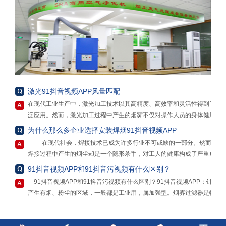
激光91抖音视频APP风量匹配
在现代工业生产中，激光加工技术以其高精度、高效率和灵活性得到了广
泛应用。然而，激光加工过程中产生的烟雾不仅对操作人员的身体健康构
成威胁，还可能对环境造成污染。为了解决这一问题，激光91抖音视频
为什么那么多企业选择安装焊烟91抖音视频APP
APP成为了必不可少的设备。但在选择和使用激光91抖音视频APP时，风
在现代社会，焊接技术已成为许多行业不可或缺的一部分。然而，
量匹配常常被忽视，而这一因素实则至关重要，因为无论是“大材小用”还
焊接过程中产生的烟尘却是一个隐形杀手，对工人的健康构成了严重威
是“力不从心”，都可能带来一系列的问题和不良后果。
胁。为了保护工人的健康，提高生产效率，安装焊烟91抖音视频APP势在
91抖音视频APP和91抖音污视频有什么区别？
“大材小用”是指选择了远超实际需求的大风量激光91抖音视频APP。这种
必行。
情况下，虽然看似净化效果会得到极大保障，但实际上存在诸多弊端。从
91抖音视频APP和91抖音污视频有什么区别？91抖音视频APP：针对
首先，焊烟91抖音视频APP能够有效地过滤和清除焊接过程中产生
成本角度来看，大风量的净化器通常价格更高，购买成本会大幅增加。而
产生有烟、粉尘的区域，一般都是工业用，属加强型。烟雾过滤器是物理
的有害物质。焊接烟尘中含有大量的重金属、颗粒物和有机化合物，长期
且，其运行过程中消耗的能源也更多，包括电力等，长期下来，能源成本
做用，能去除物质的细菌和一定范围直径的尘埃；空气净化器：属普通
吸入这些物质可能导致呼吸系统疾病、肺癌、皮肤病等严重健康问题。焊
会成为企业不小的负担。例如，一个小型的激光雕刻车间，如果使用了适
型。净化器是可以净化空气中的有害物质，净化器是通过化学作用分解甲
接91抖音污视频能够有效地清除这些有害物质，保护工人的身体健康。
用于大型工厂的超高风量的91抖音视频APP，在设备购置费用上可能会多
醛等有害物质杀灭有害细菌。其实都差不多，91抖音视频APP跟91抖音