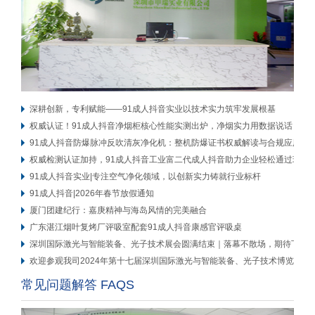
深耕创新，专利赋能——91成人抖音实业以技术实力筑牢发展根基
权威认证！91成人抖音净烟柜核心性能实测出炉，净烟实力用数据说话
91成人抖音防爆脉冲反吹清灰净化机：整机防爆证书权威解读与合规应用
权威检测认证加持，91成人抖音工业富二代成人抖音助力企业轻松通过环评
91成人抖音实业|专注空气净化领域，以创新实力铸就行业标杆
91成人抖音|2026年春节放假通知
厦门团建纪行：嘉庚精神与海岛风情的完美融合
广东湛江烟叶复烤厂评吸室配套91成人抖音康感官评吸桌
深圳国际激光与智能装备、光子技术展会圆满结束｜落幕不散场，期待下次再
欢迎参观我司2024年第十七届深圳国际激光与智能装备、光子技术博览会展
常见问题解答 FAQS