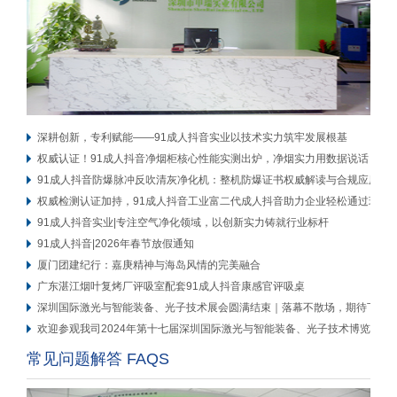
深耕创新，专利赋能——91成人抖音实业以技术实力筑牢发展根基
权威认证！91成人抖音净烟柜核心性能实测出炉，净烟实力用数据说话
91成人抖音防爆脉冲反吹清灰净化机：整机防爆证书权威解读与合规应用
权威检测认证加持，91成人抖音工业富二代成人抖音助力企业轻松通过环评
91成人抖音实业|专注空气净化领域，以创新实力铸就行业标杆
91成人抖音|2026年春节放假通知
厦门团建纪行：嘉庚精神与海岛风情的完美融合
广东湛江烟叶复烤厂评吸室配套91成人抖音康感官评吸桌
深圳国际激光与智能装备、光子技术展会圆满结束｜落幕不散场，期待下次再
欢迎参观我司2024年第十七届深圳国际激光与智能装备、光子技术博览会展
常见问题解答 FAQS