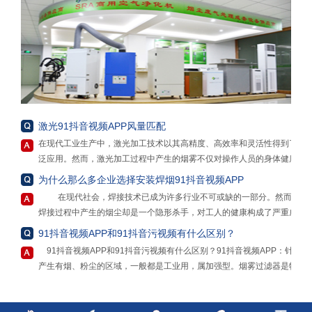
激光91抖音视频APP风量匹配
在现代工业生产中，激光加工技术以其高精度、高效率和灵活性得到了广
泛应用。然而，激光加工过程中产生的烟雾不仅对操作人员的身体健康构
成威胁，还可能对环境造成污染。为了解决这一问题，激光91抖音视频
为什么那么多企业选择安装焊烟91抖音视频APP
APP成为了必不可少的设备。但在选择和使用激光91抖音视频APP时，风
在现代社会，焊接技术已成为许多行业不可或缺的一部分。然而，
量匹配常常被忽视，而这一因素实则至关重要，因为无论是“大材小用”还
焊接过程中产生的烟尘却是一个隐形杀手，对工人的健康构成了严重威
是“力不从心”，都可能带来一系列的问题和不良后果。
胁。为了保护工人的健康，提高生产效率，安装焊烟91抖音视频APP势在
91抖音视频APP和91抖音污视频有什么区别？
“大材小用”是指选择了远超实际需求的大风量激光91抖音视频APP。这种
必行。
情况下，虽然看似净化效果会得到极大保障，但实际上存在诸多弊端。从
91抖音视频APP和91抖音污视频有什么区别？91抖音视频APP：针对
首先，焊烟91抖音视频APP能够有效地过滤和清除焊接过程中产生
成本角度来看，大风量的净化器通常价格更高，购买成本会大幅增加。而
产生有烟、粉尘的区域，一般都是工业用，属加强型。烟雾过滤器是物理
的有害物质。焊接烟尘中含有大量的重金属、颗粒物和有机化合物，长期
且，其运行过程中消耗的能源也更多，包括电力等，长期下来，能源成本
做用，能去除物质的细菌和一定范围直径的尘埃；空气净化器：属普通
吸入这些物质可能导致呼吸系统疾病、肺癌、皮肤病等严重健康问题。焊
会成为企业不小的负担。例如，一个小型的激光雕刻车间，如果使用了适
型。净化器是可以净化空气中的有害物质，净化器是通过化学作用分解甲
接91抖音污视频能够有效地清除这些有害物质，保护工人的身体健康。
用于大型工厂的超高风量的91抖音视频APP，在设备购置费用上可能会多
醛等有害物质杀灭有害细菌。其实都差不多，91抖音视频APP跟91抖音