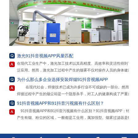
激光91抖音视频APP风量匹配
在现代工业生产中，激光加工技术以其高精度、高效率和灵活性得到了广
泛应用。然而，激光加工过程中产生的烟雾不仅对操作人员的身体健康构
成威胁，还可能对环境造成污染。为了解决这一问题，激光91抖音视频
为什么那么多企业选择安装焊烟91抖音视频APP
APP成为了必不可少的设备。但在选择和使用激光91抖音视频APP时，风
在现代社会，焊接技术已成为许多行业不可或缺的一部分。然而，
量匹配常常被忽视，而这一因素实则至关重要，因为无论是“大材小用”还
焊接过程中产生的烟尘却是一个隐形杀手，对工人的健康构成了严重威
是“力不从心”，都可能带来一系列的问题和不良后果。
胁。为了保护工人的健康，提高生产效率，安装焊烟91抖音视频APP势在
91抖音视频APP和91抖音污视频有什么区别？
“大材小用”是指选择了远超实际需求的大风量激光91抖音视频APP。这种
必行。
情况下，虽然看似净化效果会得到极大保障，但实际上存在诸多弊端。从
91抖音视频APP和91抖音污视频有什么区别？91抖音视频APP：针对
首先，焊烟91抖音视频APP能够有效地过滤和清除焊接过程中产生
成本角度来看，大风量的净化器通常价格更高，购买成本会大幅增加。而
产生有烟、粉尘的区域，一般都是工业用，属加强型。烟雾过滤器是物理
的有害物质。焊接烟尘中含有大量的重金属、颗粒物和有机化合物，长期
且，其运行过程中消耗的能源也更多，包括电力等，长期下来，能源成本
做用，能去除物质的细菌和一定范围直径的尘埃；空气净化器：属普通
吸入这些物质可能导致呼吸系统疾病、肺癌、皮肤病等严重健康问题。焊
会成为企业不小的负担。例如，一个小型的激光雕刻车间，如果使用了适
型。净化器是可以净化空气中的有害物质，净化器是通过化学作用分解甲
接91抖音污视频能够有效地清除这些有害物质，保护工人的身体健康。
用于大型工厂的超高风量的91抖音视频APP，在设备购置费用上可能会多
醛等有害物质杀灭有害细菌。其实都差不多，91抖音视频APP跟91抖音