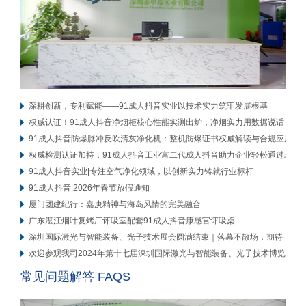
深耕创新，专利赋能——91成人抖音实业以技术实力筑牢发展根基
权威认证！91成人抖音净烟柜核心性能实测出炉，净烟实力用数据说话
91成人抖音防爆脉冲反吹清灰净化机：整机防爆证书权威解读与合规应用
权威检测认证加持，91成人抖音工业富二代成人抖音助力企业轻松通过环评
91成人抖音实业|专注空气净化领域，以创新实力铸就行业标杆
91成人抖音|2026年春节放假通知
厦门团建纪行：嘉庚精神与海岛风情的完美融合
广东湛江烟叶复烤厂评吸室配套91成人抖音康感官评吸桌
深圳国际激光与智能装备、光子技术展会圆满结束｜落幕不散场，期待下次再
欢迎参观我司2024年第十七届深圳国际激光与智能装备、光子技术博览会展
常见问题解答 FAQS