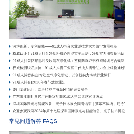
深耕创新，专利赋能——91成人抖音实业以技术实力筑牢发展根基
权威认证！91成人抖音净烟柜核心性能实测出炉，净烟实力用数据说话
91成人抖音防爆脉冲反吹清灰净化机：整机防爆证书权威解读与合规应用
权威检测认证加持，91成人抖音工业富二代成人抖音助力企业轻松通过环评
91成人抖音实业|专注空气净化领域，以创新实力铸就行业标杆
91成人抖音|2026年春节放假通知
厦门团建纪行：嘉庚精神与海岛风情的完美融合
广东湛江烟叶复烤厂评吸室配套91成人抖音康感官评吸桌
深圳国际激光与智能装备、光子技术展会圆满结束｜落幕不散场，期待下次再
欢迎参观我司2024年第十七届深圳国际激光与智能装备、光子技术博览会展
常见问题解答 FAQS