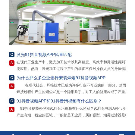
激光91抖音视频APP风量匹配
在现代工业生产中，激光加工技术以其高精度、高效率和灵活性得到了广
泛应用。然而，激光加工过程中产生的烟雾不仅对操作人员的身体健康构
成威胁，还可能对环境造成污染。为了解决这一问题，激光91抖音视频
为什么那么多企业选择安装焊烟91抖音视频APP
APP成为了必不可少的设备。但在选择和使用激光91抖音视频APP时，风
在现代社会，焊接技术已成为许多行业不可或缺的一部分。然而，
量匹配常常被忽视，而这一因素实则至关重要，因为无论是“大材小用”还
焊接过程中产生的烟尘却是一个隐形杀手，对工人的健康构成了严重威
是“力不从心”，都可能带来一系列的问题和不良后果。
胁。为了保护工人的健康，提高生产效率，安装焊烟91抖音视频APP势在
91抖音视频APP和91抖音污视频有什么区别？
“大材小用”是指选择了远超实际需求的大风量激光91抖音视频APP。这种
必行。
情况下，虽然看似净化效果会得到极大保障，但实际上存在诸多弊端。从
91抖音视频APP和91抖音污视频有什么区别？91抖音视频APP：针对
首先，焊烟91抖音视频APP能够有效地过滤和清除焊接过程中产生
成本角度来看，大风量的净化器通常价格更高，购买成本会大幅增加。而
产生有烟、粉尘的区域，一般都是工业用，属加强型。烟雾过滤器是物理
的有害物质。焊接烟尘中含有大量的重金属、颗粒物和有机化合物，长期
且，其运行过程中消耗的能源也更多，包括电力等，长期下来，能源成本
做用，能去除物质的细菌和一定范围直径的尘埃；空气净化器：属普通
吸入这些物质可能导致呼吸系统疾病、肺癌、皮肤病等严重健康问题。焊
会成为企业不小的负担。例如，一个小型的激光雕刻车间，如果使用了适
型。净化器是可以净化空气中的有害物质，净化器是通过化学作用分解甲
接91抖音污视频能够有效地清除这些有害物质，保护工人的身体健康。
用于大型工厂的超高风量的91抖音视频APP，在设备购置费用上可能会多
醛等有害物质杀灭有害细菌。其实都差不多，91抖音视频APP跟91抖音